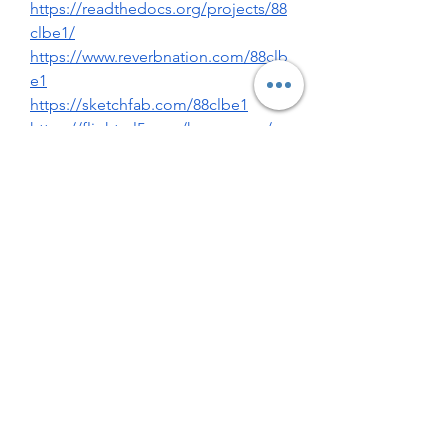
https://readthedocs.org/projects/88
clbe1/
https://www.reverbnation.com/88clb
e1
https://sketchfab.com/88clbe1
https://fliphtml5.com/homepage/vc
zct/88clbe1/
https://public.tableau.com/app/prof
ile/88clbe1/vizzes
https://tvchrist.ning.com/profile/88c
lbe1
https://cdn.muvizu.com/Profile/88cl
be1/Latest
https://www.credly.com/users/88clb
e1/badges
https://heylink.me/88clbe1/
0
0