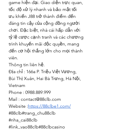
game hiện đại. Giao diện trực quan, 
tốc độ xử lý nhanh và bảo mật tối 
ưu khiến J88 trở thành điểm đến 
đáng tin cậy của cộng đồng người 
chơi. Đặc biệt, nhà cái hấp dẫn với 
tỷ lệ cược cạnh tranh và các chương 
trình khuyến mãi độc quyền, mang 
đến cơ hội thắng lớn cho mọi thành 
viên.
Thông tin liên hệ.
Địa chỉ : 166a P. Triệu Việt Vương, 
Bùi Thị Xuân, Hai Bà Trưng, Hà Nội, 
Vietnam
Phone : 0988.889.999
Mail : 
contact@88clb.com
Website :
https://88clbe1.com/
#88clb#trang_chu88clb 
#nha_cai88clb 
#link_vao88clb#88clbcasino