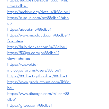
https://88clbe1.bandcamp.com/alb
um/88clbe1
https://archive.org/details/@88clbe1
https://disqus.com/by/88clbe1/abo
ut/
https://about.me/88clbe1
https://www.mixcloud.com/88clbe1/
favorites/
https://hub.docker.com/u/88clbe1
https://500px.com/p/88clbe1?
view=photos
https://vws.vektor-
inc.co.jp/forums/users/88clbe1
https://88clbe1.gitbook.io/88clbe1
https://www.producthunt.com/@88cl
be1
https://www.discogs.com/fr/user/88
clbe1
https://gitee.com/88clbe1