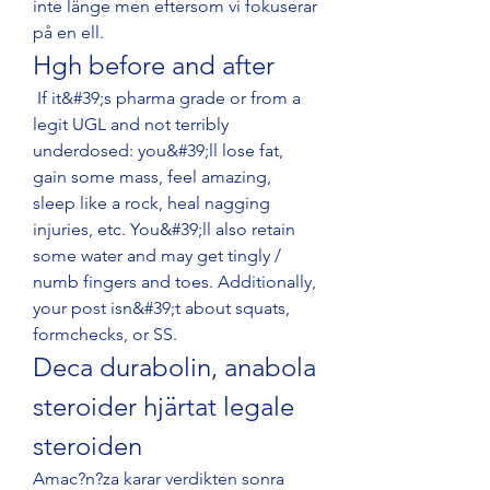
inte länge men eftersom vi fokuserar 
på en ell. 
Hgh before and after
 If it&#39;s pharma grade or from a 
legit UGL and not terribly 
underdosed: you&#39;ll lose fat, 
gain some mass, feel amazing, 
sleep like a rock, heal nagging 
injuries, etc. You&#39;ll also retain 
some water and may get tingly / 
numb fingers and toes. Additionally, 
your post isn&#39;t about squats, 
formchecks, or SS. 
Deca durabolin, anabola 
steroider hjärtat legale 
steroiden
Amac?n?za karar verdikten sonra 