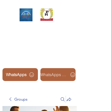
Upinox Trades Group
Professional. Accountable.
Dependable.
WhatsApps
WhatsApps Line2
Groups