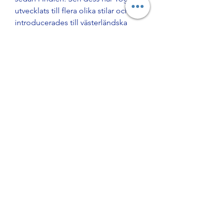
utvecklats till flera olika stilar och 
introducerades till västerländska 
länder kring slutet av 1800-talet. 
Ordet ”yoga” har ingen direkt 
översättning i de flesta språk, men 
har fritt översatts som ”slå samman” 
eller ”enas”. Träna Yoga på Friskis 
play! Friskis Yoga är grundad på 
Hatha-yogan och har utvecklats för 
att passa många. Ett pass består av 
olika yogaövningar, asanas, som 
tillsammans ger din kropp 
funktionell träning och ditt sinne 
harmoni. Yoga passar både dig som 
är van och dig som inte har tränat 
yoga innan. Asana Rebel’s mission is 
to help everyone achieve a healthy 
lifestyle by offering the best of 