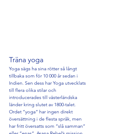
Träna yoga
Yoga sägs ha sina rötter så långt 
tillbaka som för 10 000 år sedan i 
Indien. Sen dess har Yoga utvecklats 
till flera olika stilar och 
introducerades till västerländska 
länder kring slutet av 1800-talet. 
Ordet ”yoga” har ingen direkt 
översättning i de flesta språk, men 
har fritt översatts som ”slå samman” 
eller ”enas”. Asana Rebel’s mission 