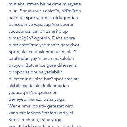
mutlaka uzman bir hekime muayene 
olun. Sorununuzu anlat?n, akl?n?zda 
nas?l bir spor yapmak oldugundan 
bahsedin ve yapacag?n?z sporun 
vucudunuz icin bir zarar? olup 
olmad?g?n? ogrenin. Daha sonra 
biraz arast?rma yapman?z gerekiyor. 
Sporcular ve beslenme uzmanlar? 
taraf?ndan yay?nlanan makaleleri 
okuyun. Butcenize gore dilerseniz 
bir spor salonuna yazlabilir, 
dilerseniz evinize baz? spor araclar? 
alabilir ya da alet kullanmadan 
yapacag?n?z egzersizleri 
deneyebilirsiniz., träna yoga.
Wer einmal positiv getestet wird, 
kann mit langen Strafen und viel 
Stress rechnen, träna yoga.
For att ladda ner filerna pa din dator 